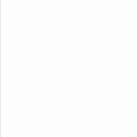
mis en place par l’arrêté rectoral n° 626 du 2 septembre 1991. Il
est chargé d’assurer la mise en œuvre et le suivi de la politique
universitaire en matière d’édition. Les PUD constituent un
support institutionnel pour la valorisation de la Recherche et
pour l’édition et la diffusion des travaux scientifiques et
didactiques produits à l’UCAD. Les services proposés sont
aussi ouverts au public extérieur dans le respect strict des
normes qui régissent les publications scientifiques.
Les PUD ont donc pour mission d’éditer, d’organiser la
distribution et la diffusion d’ouvrages, de revues et publications
diverses à caractère scientifique et didactique. Cette mission
s’inscrit dans la politique de valorisation de la recherche et des
formations et participe à la mission de diffusion des savoirs.
En tant que service commun, les PUD ont vocation à assurer la
fonction éditoriale des diverses composantes, laboratoires ou