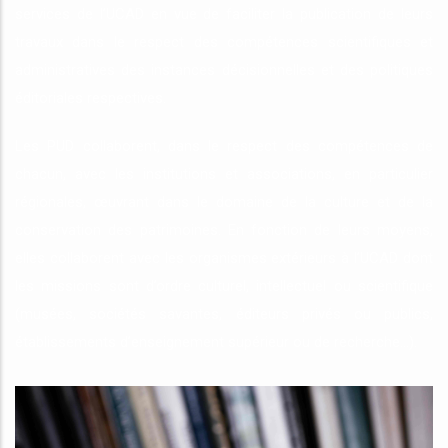
services de l’UCAD en vue de faciliter la publication de leurs
travaux dans le respect des compétences scientifiques et
administratives des instances décisionnelles et des politiques
éditoriales respectives.
Les PUD collaborent, dans le respect des compétences de
chacun, avec les institutions et associations, en particulier
régionales, œuvrant dans le domaine de la culture et de la
conservation des patrimoines. En fonction de leurs moyens,
elles collaborent avec les organismes extérieurs à l’UCAD dont
les missions sont d’ordre culturel, intellectuel ou scientifique
(musées, sociétés savantes, éditeurs privés ou publics,
établissements d’enseignement supérieur ou de recherche…).