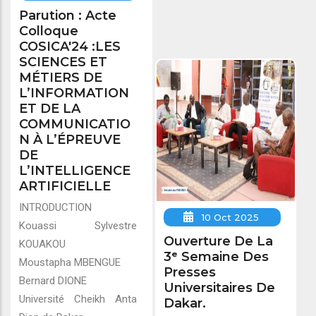
Parution : Acte
Colloque
COSICA'24 :LES
SCIENCES ET
MÉTIERS DE
L’INFORMATION
ET DE LA
COMMUNICATIO
N À L’ÉPREUVE
DE
L’INTELLIGENCE
ARTIFICIELLE
INTRODUCTION
10 Oct 2025
Kouassi Sylvestre
Ouverture De La
KOUAKOU
3ᵉ Semaine Des
Moustapha MBENGUE
Presses
Bernard DIONE
Universitaires De
Université Cheikh Anta
Dakar.