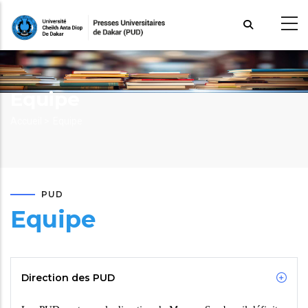
Aller
au
contenu
principal
Equipe
Fil
Accueil >
Equipe
d'Ariane
PUD
Equipe
Direction des PUD