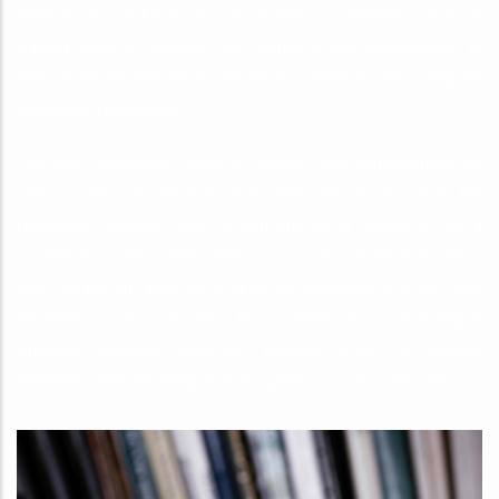
services de l’UCAD en vue de faciliter la publication de leurs
travaux dans le respect des compétences scientifiques et
administratives des instances décisionnelles et des politiques
éditoriales respectives.
Les PUD collaborent, dans le respect des compétences de
chacun, avec les institutions et associations, en particulier
régionales, œuvrant dans le domaine de la culture et de la
conservation des patrimoines. En fonction de leurs moyens,
elles collaborent avec les organismes extérieurs à l’UCAD dont
les missions sont d’ordre culturel, intellectuel ou scientifique
(musées, sociétés savantes, éditeurs privés ou publics,
établissements d’enseignement supérieur ou de recherche…).