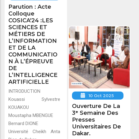
Parution : Acte
Colloque
COSICA'24 :LES
SCIENCES ET
MÉTIERS DE
L’INFORMATION
ET DE LA
COMMUNICATIO
N À L’ÉPREUVE
DE
L’INTELLIGENCE
ARTIFICIELLE
INTRODUCTION
10 Oct 2025
Kouassi Sylvestre
Ouverture De La
KOUAKOU
3ᵉ Semaine Des
Moustapha MBENGUE
Presses
Bernard DIONE
Universitaires De
Université Cheikh Anta
Dakar.