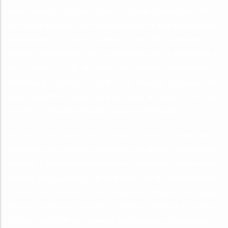
mis en place par l’arrêté rectoral n° 626 du 2 septembre 1991. Il
est chargé d’assurer la mise en œuvre et le suivi de la politique
universitaire en matière d’édition. Les PUD constituent un
support institutionnel pour la valorisation de la Recherche et
pour l’édition et la diffusion des travaux scientifiques et
didactiques produits à l’UCAD. Les services proposés sont
aussi ouverts au public extérieur dans le respect strict des
normes qui régissent les publications scientifiques.
Les PUD ont donc pour mission d’éditer, d’organiser la
distribution et la diffusion d’ouvrages, de revues et publications
diverses à caractère scientifique et didactique. Cette mission
s’inscrit dans la politique de valorisation de la recherche et des
formations et participe à la mission de diffusion des savoirs.
En tant que service commun, les PUD ont vocation à assurer la
fonction éditoriale des diverses composantes, laboratoires ou