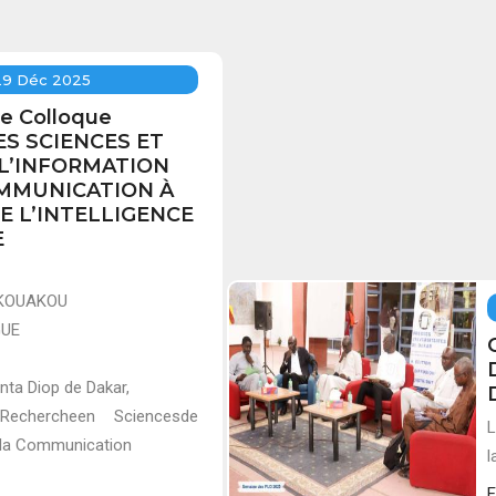
29 Déc 2025
te Colloque
LES SCIENCES ET
 L’INFORMATION
OMMUNICATION À
E L’INTELLIGENCE
E
e KOUAKOU
GUE
Anta Diop de Dakar,
Rechercheen Sciencesde
L
e la Communication
l
E