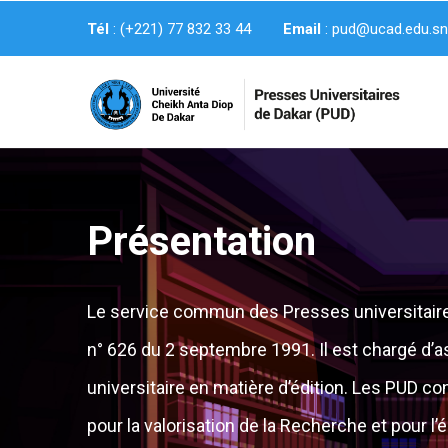
Aller
Tél
: (+221) 77 832 33 44
Email
: pud@ucad.edu.s
au
contenu
principal
Présentation
Le service commun des Presses universitaires 
n° 626 du 2 septembre 1991. Il est chargé d’as
universitaire en matière d’édition. Les PUD co
pour la valorisation de la Recherche et pour l’é