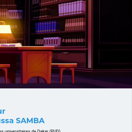
ur
ussa SAMBA
es universitaires de Dakar (PUD).