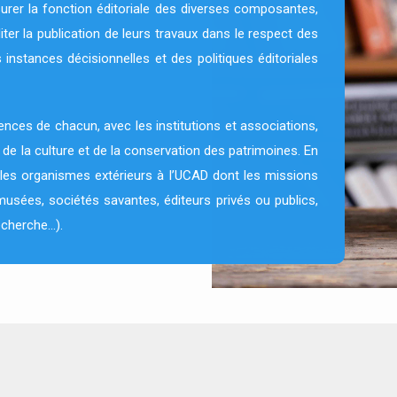
rer la fonction éditoriale des diverses composantes,
iter la publication de leurs travaux dans le respect des
instances décisionnelles et des politiques éditoriales
nces de chacun, avec les institutions et associations,
 de la culture et de la conservation des patrimoines. En
 les organismes extérieurs à l’UCAD dont les missions
 (musées, sociétés savantes, éditeurs privés ou publics,
echerche…).