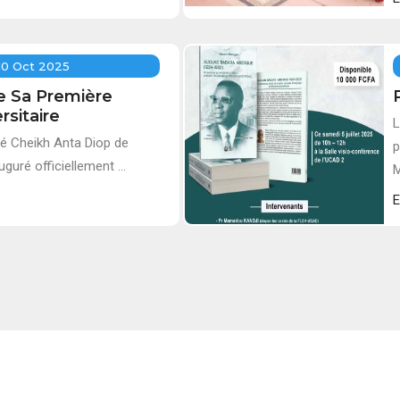
10 Oct 2025
e Sa Première
rsitaire
L
ité Cheikh Anta Diop de
p
guré officiellement ...
M
E