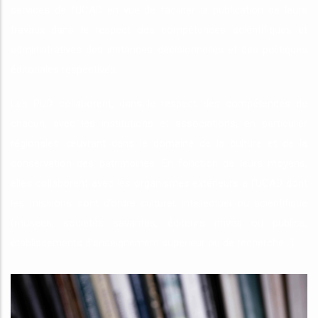
services de l’UCAD en vue de faciliter la publication de leurs
travaux dans le respect des compétences scientifiques et
administratives des instances décisionnelles et des politiques
éditoriales respectives.
Les PUD collaborent, dans le respect des compétences de
chacun, avec les institutions et associations, en particulier
régionales, œuvrant dans le domaine de la culture et de la
conservation des patrimoines. En fonction de leurs moyens,
elles collaborent avec les organismes extérieurs à l’UCAD dont
les missions sont d’ordre culturel, intellectuel ou scientifique
(musées, sociétés savantes, éditeurs privés ou publics,
établissements d’enseignement supérieur ou de recherche…).