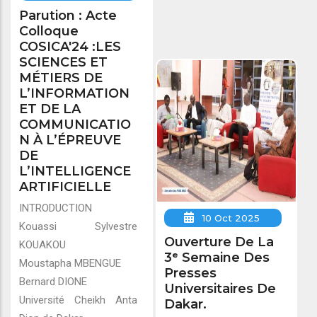
Parution : Acte
Colloque
COSICA'24 :LES
SCIENCES ET
MÉTIERS DE
L’INFORMATION
ET DE LA
COMMUNICATIO
N À L’ÉPREUVE
DE
L’INTELLIGENCE
ARTIFICIELLE
INTRODUCTION
10 Oct 2025
Kouassi Sylvestre
Ouverture De La
KOUAKOU
3ᵉ Semaine Des
Moustapha MBENGUE
Presses
Bernard DIONE
Universitaires De
Université Cheikh Anta
Dakar.