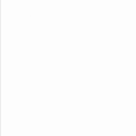
mis en place par l’arrêté rectoral n° 626 du 2 septembre 1991. Il
est chargé d’assurer la mise en œuvre et le suivi de la politique
universitaire en matière d’édition. Les PUD constituent un
support institutionnel pour la valorisation de la Recherche et
pour l’édition et la diffusion des travaux scientifiques et
didactiques produits à l’UCAD. Les services proposés sont
aussi ouverts au public extérieur dans le respect strict des
normes qui régissent les publications scientifiques.
Les PUD ont donc pour mission d’éditer, d’organiser la
distribution et la diffusion d’ouvrages, de revues et publications
diverses à caractère scientifique et didactique. Cette mission
s’inscrit dans la politique de valorisation de la recherche et des
formations et participe à la mission de diffusion des savoirs.
En tant que service commun, les PUD ont vocation à assurer la
fonction éditoriale des diverses composantes, laboratoires ou