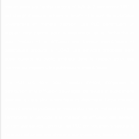
mis en place par l’arrêté rectoral n° 626 du 2 septembre 1991. Il
est chargé d’assurer la mise en œuvre et le suivi de la politique
universitaire en matière d’édition. Les PUD constituent un
support institutionnel pour la valorisation de la Recherche et
pour l’édition et la diffusion des travaux scientifiques et
didactiques produits à l’UCAD. Les services proposés sont
aussi ouverts au public extérieur dans le respect strict des
normes qui régissent les publications scientifiques.
Les PUD ont donc pour mission d’éditer, d’organiser la
distribution et la diffusion d’ouvrages, de revues et publications
diverses à caractère scientifique et didactique. Cette mission
s’inscrit dans la politique de valorisation de la recherche et des
formations et participe à la mission de diffusion des savoirs.
En tant que service commun, les PUD ont vocation à assurer la
fonction éditoriale des diverses composantes, laboratoires ou