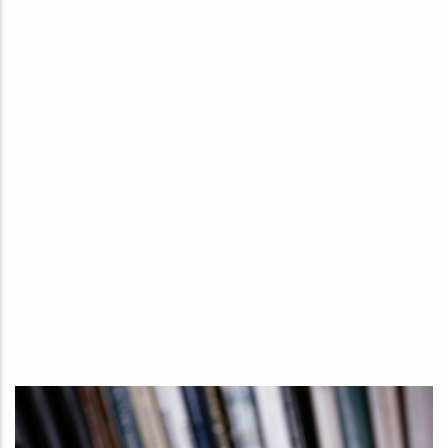
services de l’UCAD en vue de faciliter la publication de leurs
travaux dans le respect des compétences scientifiques et
administratives des instances décisionnelles et des politiques
éditoriales respectives.
Les PUD collaborent, dans le respect des compétences de
chacun, avec les institutions et associations, en particulier
régionales, œuvrant dans le domaine de la culture et de la
conservation des patrimoines. En fonction de leurs moyens,
elles collaborent avec les organismes extérieurs à l’UCAD dont
les missions sont d’ordre culturel, intellectuel ou scientifique
(musées, sociétés savantes, éditeurs privés ou publics,
établissements d’enseignement supérieur ou de recherche…).