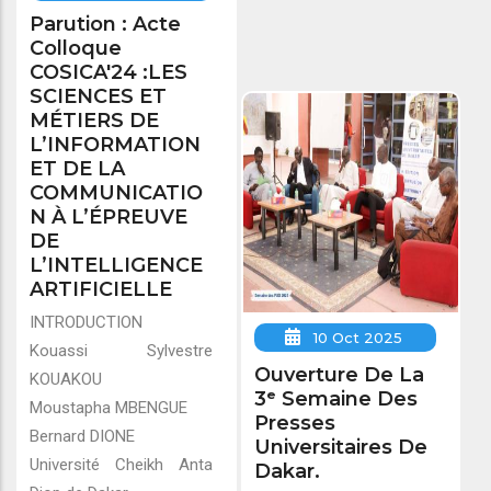
Parution : Acte
Colloque
COSICA'24 :LES
SCIENCES ET
MÉTIERS DE
L’INFORMATION
ET DE LA
COMMUNICATIO
N À L’ÉPREUVE
DE
L’INTELLIGENCE
ARTIFICIELLE
INTRODUCTION
10 Oct 2025
Kouassi Sylvestre
Ouverture De La
KOUAKOU
3ᵉ Semaine Des
Moustapha MBENGUE
Presses
Bernard DIONE
Universitaires De
Université Cheikh Anta
Dakar.