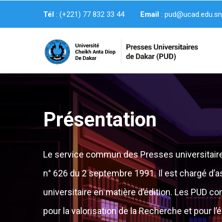
Aller
Tél
: (+221) 77 832 33 44
Email
: pud@ucad.edu.s
au
contenu
principal
Présentation
Le service commun des Presses universitaires 
n° 626 du 2 septembre 1991. Il est chargé d’as
universitaire en matière d’édition. Les PUD co
pour la valorisation de la Recherche et pour l’é