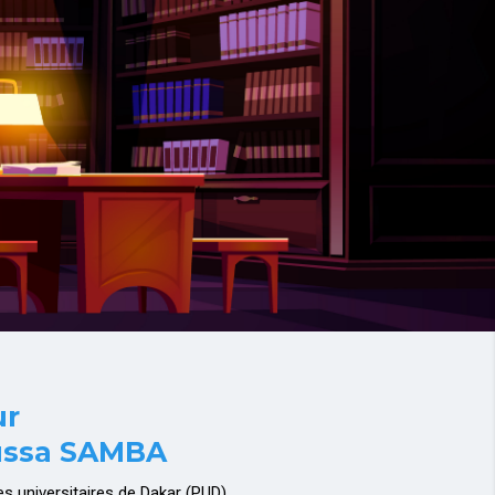
ur
ussa SAMBA
es universitaires de Dakar (PUD).