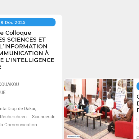
29 Déc 2025
te Colloque
LES SCIENCES ET
 L’INFORMATION
OMMUNICATION À
E L’INTELLIGENCE
E
e KOUAKOU
GUE
Anta Diop de Dakar,
Rechercheen Sciencesde
L
e la Communication
l
E