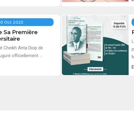
10 Oct 2025
e Sa Première
rsitaire
L
ité Cheikh Anta Diop de
p
guré officiellement ...
M
E