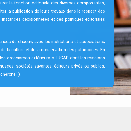
rer la fonction éditoriale des diverses composantes,
iter la publication de leurs travaux dans le respect des
instances décisionnelles et des politiques éditoriales
nces de chacun, avec les institutions et associations,
 de la culture et de la conservation des patrimoines. En
 les organismes extérieurs à l’UCAD dont les missions
 (musées, sociétés savantes, éditeurs privés ou publics,
echerche…).