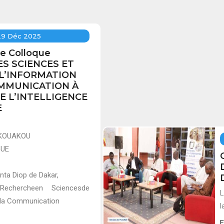
29 Déc 2025
te Colloque
LES SCIENCES ET
 L’INFORMATION
OMMUNICATION À
E L’INTELLIGENCE
E
e KOUAKOU
GUE
Anta Diop de Dakar,
Rechercheen Sciencesde
L
e la Communication
l
E