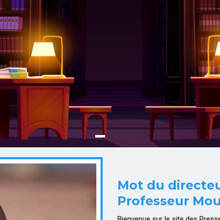
s proposés sont aussi ouverts au public
i régissent les publications scientifiques.
Mot du directe
Professeur Mo
Bienvenue sur le site des Press