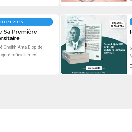
10 Oct 2025
e Sa Première
rsitaire
L
ité Cheikh Anta Diop de
p
guré officiellement ...
M
E