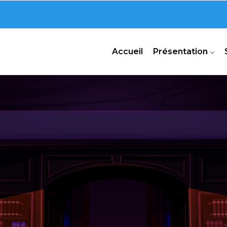
n
Accueil
Présentation
de Dakar a été mis en place par l’arrêté rectoral
surer la mise en œuvre et le suivi de la politique
nstituent un support institutionnel
dition et la diffusion des travaux scientifiques