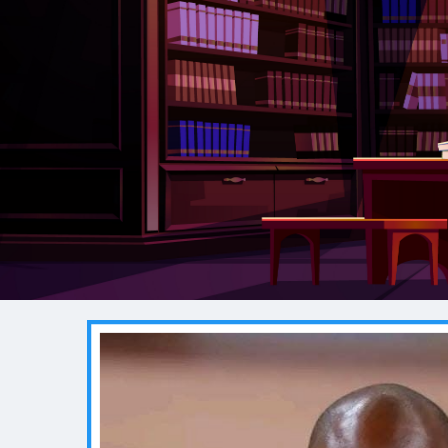
et didactiques produits à l’UCAD. Les service
extérieur dans le respect strict des normes qu
EN SAVOIR PLUS