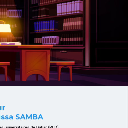
ur
ussa SAMBA
es universitaires de Dakar (PUD).