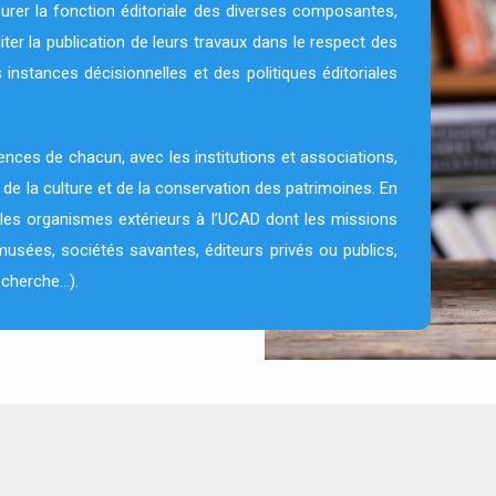
rer la fonction éditoriale des diverses composantes,
iter la publication de leurs travaux dans le respect des
instances décisionnelles et des politiques éditoriales
nces de chacun, avec les institutions et associations,
 de la culture et de la conservation des patrimoines. En
 les organismes extérieurs à l’UCAD dont les missions
 (musées, sociétés savantes, éditeurs privés ou publics,
echerche…).