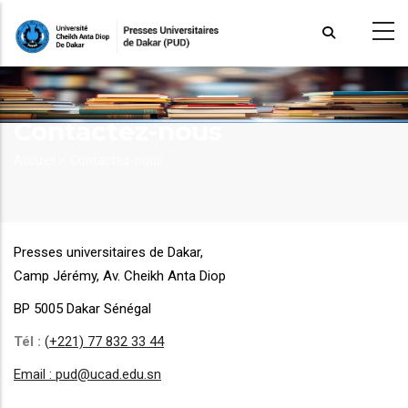
Aller
au
contenu
principal
Contactez-nous
Fil
Accueil >
Contactez-nous
d'Ariane
Presses universitaires de Dakar,
Camp Jérémy, Av. Cheikh Anta Diop
BP 5005 Dakar Sénégal
Tél :
(
+221) 77 832 33 44
Email : pud@ucad.edu.sn